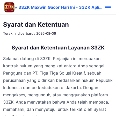
⭐ 33ZK Maxwin Gacor Hari Ini - 33ZK Aplikasi Resmi Trending
Syarat dan Ketentuan
Terakhir diperbarui: 2026-08-06
Syarat dan Ketentuan Layanan 33ZK
Selamat datang di 33ZK. Perjanjian ini merupakan
kontrak hukum yang mengikat antara Anda sebagai
Pengguna dan PT. Tiga Tiga Solusi Kreatif, sebuah
perusahaan yang didirikan berdasarkan hukum Republik
Indonesia dan berkedudukan di Jakarta. Dengan
mengakses, mengunduh, atau menggunakan platform
33ZK, Anda menyatakan bahwa Anda telah membaca,
memahami, dan menyetujui untuk terikat oleh Syarat