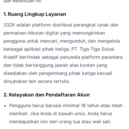
dan Ketentuan ini.
1. Ruang Lingkup Layanan
33ZK adalah platform distribusi perangkat lunak dan
permainan hiburan digital yang memungkinkan
pengguna untuk mencari, mengunduh, dan mengelola
berbagai aplikasi pihak ketiga. PT. Tiga Tiga Solusi
Kreatif bertindak sebagai penyedia platform perantara
dan tidak bertanggung jawab atas konten yang
disediakan oleh pengembang pihak ketiga kecuali
dinyatakan lain secara tertulis.
2. Kelayakan dan Pendaftaran Akun
Pengguna harus berusia minimal 18 tahun atau telah
menikah. Jika Anda di bawah umur, Anda harus
mendapatkan izin dari orang tua atau wali sah.