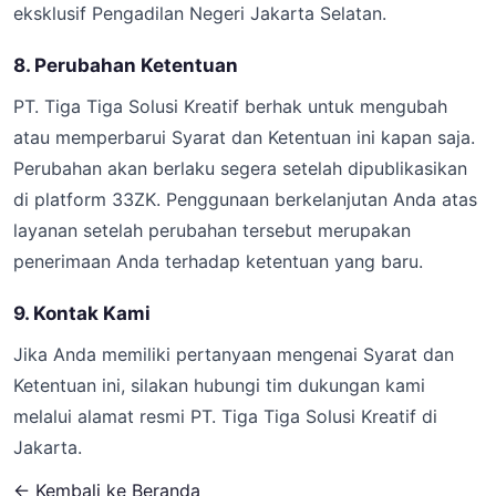
eksklusif Pengadilan Negeri Jakarta Selatan.
8. Perubahan Ketentuan
PT. Tiga Tiga Solusi Kreatif berhak untuk mengubah
atau memperbarui Syarat dan Ketentuan ini kapan saja.
Perubahan akan berlaku segera setelah dipublikasikan
di platform 33ZK. Penggunaan berkelanjutan Anda atas
layanan setelah perubahan tersebut merupakan
penerimaan Anda terhadap ketentuan yang baru.
9. Kontak Kami
Jika Anda memiliki pertanyaan mengenai Syarat dan
Ketentuan ini, silakan hubungi tim dukungan kami
melalui alamat resmi PT. Tiga Tiga Solusi Kreatif di
Jakarta.
← Kembali ke Beranda