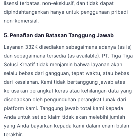
lisensi terbatas, non-eksklusif, dan tidak dapat
dipindahtangankan hanya untuk penggunaan pribadi
non-komersial.
5. Penafian dan Batasan Tanggung Jawab
Layanan 33ZK disediakan sebagaimana adanya (as is)
dan sebagaimana tersedia (as available). PT. Tiga Tiga
Solusi Kreatif tidak menjamin bahwa layanan akan
selalu bebas dari gangguan, tepat waktu, atau bebas
dari kesalahan. Kami tidak bertanggung jawab atas
kerusakan perangkat keras atau kehilangan data yang
disebabkan oleh pengunduhan perangkat lunak dari
platform kami. Tanggung jawab total kami kepada
Anda untuk setiap klaim tidak akan melebihi jumlah
yang Anda bayarkan kepada kami dalam enam bulan
terakhir.