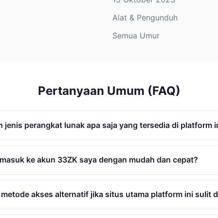
Alat & Pengunduh
Semua Umur
Pertanyaan Umum (FAQ)
 jenis perangkat lunak apa saja yang tersedia di platform i
 masuk ke akun 33ZK saya dengan mudah dan cepat?
metode akses alternatif jika situs utama platform ini sulit 