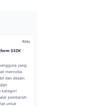
Rizky
latform 33ZK
 pengguna yang
 Saat mencoba
bil dan desain
nggu
 kategori
 alat pembersih
tat untuk