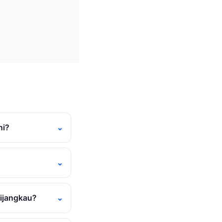
ni?
dijangkau?