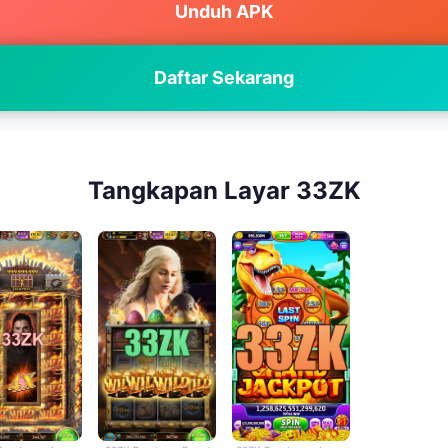
Unduh APK
Daftar Sekarang
Tangkapan Layar 33ZK