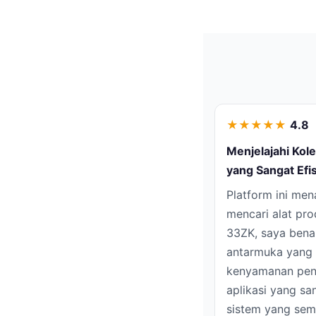
★
★
★
★
★
4.8
Menjelajahi Kole
yang Sangat Efi
Platform ini me
mencari alat pro
33ZK, saya bena
antarmuka yang 
kenyamanan peng
aplikasi yang san
sistem yang sem