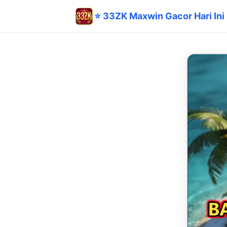
⭐ 33ZK Maxwin Gacor Hari Ini