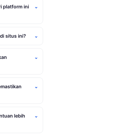
platform ini
i situs ini?
kan
emastikan
ntuan lebih