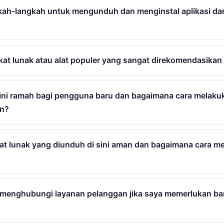
ah-langkah untuk mengunduh dan menginstal aplikasi dari 
at lunak atau alat populer yang sangat direkomendasikan d
 ini ramah bagi pengguna baru dan bagaimana cara melaku
un?
t lunak yang diunduh di sini aman dan bagaimana cara m
menghubungi layanan pelanggan jika saya memerlukan ba